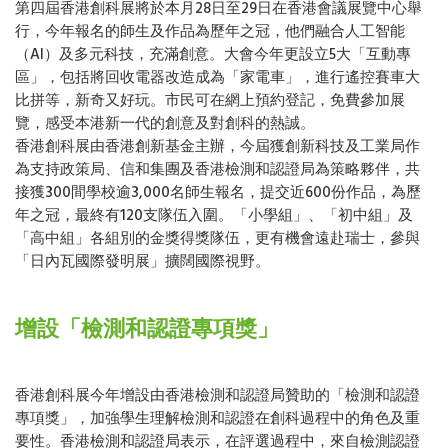
第四屆香港創科展將於本月28日至29日在香港會議展覽中心舉
行，今年報名的師生及作品為歷年之冠，他們融合人工智能
（AI）及多元科技，充滿創意。大會今年更設立5大「互動專
區」，包括將回收電器改造成為「家電車」，進行遙控賽車大
比拼等，新奇又好玩。市民可在網上預約登記，免費參加展
覽，感受本港新一代的創意及對創科的熱誠。
香港創科展由香港創新基金主辦，今屆獲創新科技及工業局作
為支持政策局、信和集團及香港檢測和認證局為策略夥伴，共
接獲300間學校逾3,000名師生報名，提交近600份作品，為歷
年之冠，最終有120支隊伍入圍。「小學組」、「初中組」及
「高中組」各組別的金獎得獎隊伍，更有機會遠赴瑞士，參與
「日內瓦國際發明展」擴闊國際視野。
增設「檢測和認證專項獎」
香港創科展今年增設由香港檢測和認證局贊助的「檢測和認證
專項獎」，加強學生理解檢測和認證在創科過程中的角色及重
要性。香港檢測和認證局表示，在評選過程中，來自檢測認證