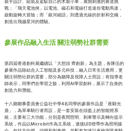
親手設計、組裝及駕馭自己的木製小車，展開刺激的賽道挑
戰；「飛天電池俠」以電池、磁石和電線打造迷你電動馬達，
啟動旋轉大冒險；而「銀河細語」則透過光線的折射和交織，
創造出飛越星河的體驗。
參展作品融入生活 關注弱勢社群需要
第四屆香港創科展繼續以「大想頭 齊創新」為主題，各隊伍的
參展作品除結合人工智能及多元科技，融入日常生活應用，更
關注弱勢社群的需要，部分為聽障及視障人士而設；有指導老
師表示，同學們在學習之餘，利用AI學習創科，展示了自身的
創造力和潛能。
十八鄉鄉事委員會公益社中學4名同學的參展作品是「夜騎光
盾」，為單車騎行者而設，是一套安裝在頭盔上的智能燈系
統，主要有三大功能，分別是夜間照明、剎車警示及轉向提示
系統，作品以Micro:bit作為主系統，連接LED燈帶作為照明媒
介，包括方向燈、頭燈和剎車燈，並配有加速計來檢測單車騎