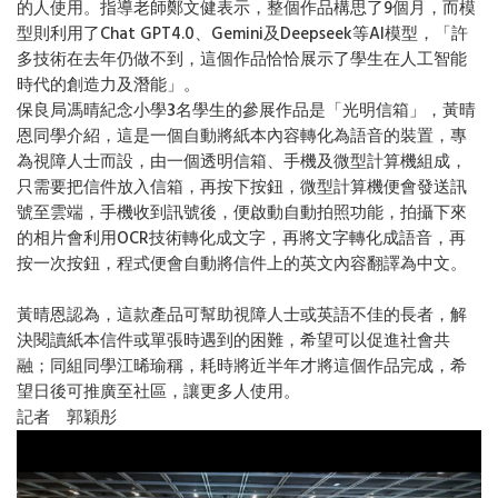
的人使用。指導老師鄭文健表示，整個作品構思了9個月，而模
型則利用了Chat GPT4.0、Gemini及Deepseek等AI模型，「許
多技術在去年仍做不到，這個作品恰恰展示了學生在人工智能
時代的創造力及潛能」。
保良局馮晴紀念小學3名學生的參展作品是「光明信箱」，黃晴
恩同學介紹，這是一個自動將紙本內容轉化為語音的裝置，專
為視障人士而設，由一個透明信箱、手機及微型計算機組成，
只需要把信件放入信箱，再按下按鈕，微型計算機便會發送訊
號至雲端，手機收到訊號後，便啟動自動拍照功能，拍攝下來
的相片會利用OCR技術轉化成文字，再將文字轉化成語音，再
按一次按鈕，程式便會自動將信件上的英文內容翻譯為中文。
黃晴恩認為，這款產品可幫助視障人士或英語不佳的長者，解
決閱讀紙本信件或單張時遇到的困難，希望可以促進社會共
融；同組同學江晞瑜稱，耗時將近半年才將這個作品完成，希
望日後可推廣至社區，讓更多人使用。
記者 郭穎彤