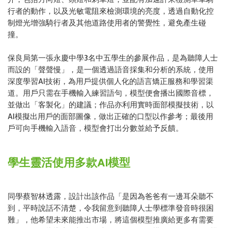
行者的動作，以及光敏電阻來檢測環境的亮度，透過自動化控
制燈光增強騎行者及其他道路使用者的警覺性，避免產生碰
撞。
保良局第一張永慶中學3名中五學生的參展作品，是為聽障人士
而設的「聲聲慢」，是一個透過語音採集和分析的系統，使用
深度學習AI技術，為用戶提供個人化的語言矯正服務和學習渠
道。用戶只需在手機輸入練習語句，模型便會播出國際音標，
並做出「客製化」的建議；作品亦利用實時面部模擬技術，以
AI模擬出用戶的面部圖像，做出正確的口型以作參考；最後用
戶可向手機輸入語音，模型會打出分數並給予反饋。
學生靈活使用多款AI模型
同學蔡智林透露，設計出該作品「是因為爸爸有一邊耳朵聽不
到，平時說話不清楚，令我留意到聽障人士學標準發音時很困
難」，他希望未來能推出市場，將這個模型推廣給更多有需要