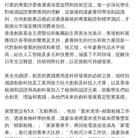
行業的專業評委會通過深度提問和技術交流，進一步深化學生
對檢測認證實際應用的理解，這個過程讓參賽同學深刻認識
到，任何創新產品都必須通過嚴格的專業驗證和標準測試，才
能推出市場並獲得消費者信任。
香港創新基金主席暨信和集團副主席黃永光表示，香港創科展
獲得許多學校的響應及支持，參賽師生的付出和努力展現新一
代對創科發展的熱情和希望。他又指，今年參賽作品水平很
高，結合人工智能及多元科技應用，涵蓋了不同領域，從解決
日常生活難題、扶助弱勢社群，以至推動可持續發展。
黃永光續謂，創意的實踐應用是科研發展的必經之路，他特別
感謝創新科技及工業局致力壯大創新及科技人才庫，以及香港
檢測和認證局為創科展加入了檢測和認證元素，鼓勵學生們結
合創意、理論和實踐，為他們未來的創科發展奠定堅實基礎。
展覽更設有5大「互動專區」，包括「粟米渣渣–精製粗糧工作
坊」透過食物科學的角度，讓參加者將粟米渣升級為營養豐富
的「精製粗糧」；「家家賽車手」將回收電器改造成為「家電
車」，進行遙控賽車大比拼；「方程式小車工作坊」讓參加者