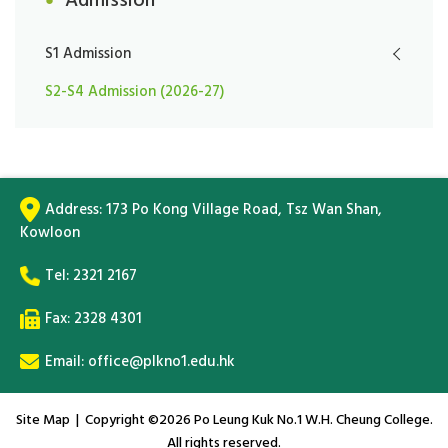
Admission
S1 Admission
S2-S4 Admission (2026-27)
Address:
173 Po Kong Village Road, Tsz Wan Shan,
Kowloon
Tel:
2321 2167
Fax: 2328 4301
Email:
office@plkno1.edu.hk
Site Map
| Copyright ©
2026 Po Leung Kuk No.1 W.H. Cheung College.
All rights reserved.