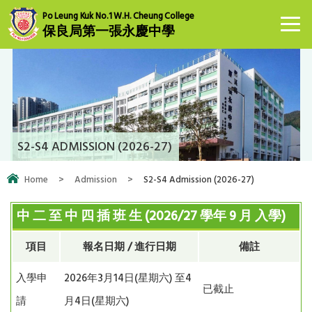
Po Leung Kuk No.1 W.H. Cheung College
保良局第一張永慶中學
S2-S4 ADMISSION (2026-27)
Home
>
Admission
>
S2-S4 Admission (2026-27)
中 二 至 中 四 插 班 生
(2026/27
學年
9
月 入學
)
項目
報名日期
/
進行日期
備註
入學申
2026年3月14日(星期六) 至4
已截止
請
月4日(星期六)