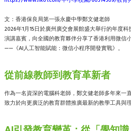
https://www.hk01.com/中小學校園/6031
文：香港保良局第一張永慶中學鄭文健老師
2026年1月15日於廣州廣交會展館盛大舉行的年度
演講嘉賓，向全國的教育夥伴分享了香港利用微信小
——《AI人工智能賦能：微信小程序開發實戰》。
從前線教師到教育革新者
作為一名資深的電腦科老師，鄭文健老師多年來一
致力於向更廣泛的教育群體推廣最新的教學工具與
AI引發教育變革：從「學知