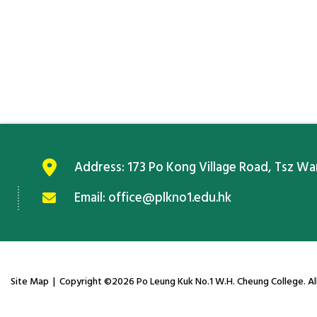
Address:
173 Po Kong Village Road, Tsz W
Email:
office@plkno1.edu.hk
Site Map
| Copyright ©
2026 Po Leung Kuk No.1 W.H. Cheung College. All