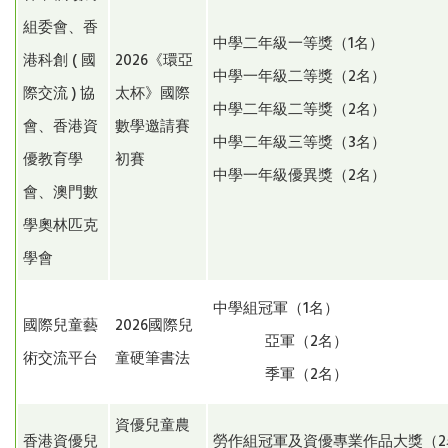
組委會、香
中學二年級一等獎（1名）
港科創 ( 國
2026《環亞
中學一年級二等獎（2名）
際交流 ) 協
太杯》國際
中學二年級二等獎（2名）
會、香港資
數學邀請賽
中學二年級三等獎（3名）
優教育學
初賽
中學一年級優異獎（2名）
會、澳門數
學奧林匹克
學會
中學組冠軍（1名）
國際兒童藝
2026國際兒
亞軍（2名）
術交流平台
童硬筆書法
季軍（2名）
資優兒童農
香港資優兒
勞作組冠軍及資優專業作品大獎（2