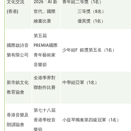
文化交流
2026「AI 新
青年組二等獎（1名）
(香港)
世代」國際
三等獎（8名）
繪畫比賽
優異獎（1名）
第五屆
國際啟詩音
PREMIA國際
少年組F 銀獎第五名（1名）
樂有限公司
青年藝術家
音樂節
全港學界對
新市鎮文化
中學組亞軍（1名）
聯創作比賽
教育協會
第七十八屆
香港音樂及
香港學校音
小提琴獨奏第四級冠軍（1名）
朗誦協會
樂節