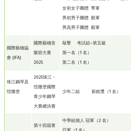
女初女子團體 季軍
男初男子團體 殿軍
男高男子團體 殿軍
國際藝穗音
敲擊 考試組–第五級
國際藝穗協
樂節大賽
第一名（1 名）
會 (IFA)
2025
第二名（1 名）
2025珠江・
珠江鋼琴及
愷撒堡國際
愷撒堡
少年二組 新銳獎（1 名）
青少年鋼琴
大賽總決賽
中學組個人 冠軍（2 名）
第十四屆青
亞軍（1 名）