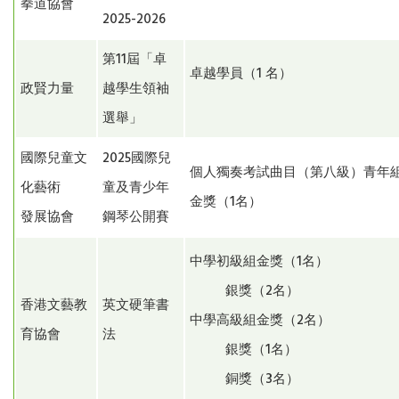
拳道協會
2025-2026
第11屆「卓
卓越學員（1 名）
政賢力量
越學生領袖
選舉」
國際兒童文
2025國際兒
個人獨奏考試曲目（第八級）青年組（
化藝術
童及青少年
金獎（1名）
發展協會
鋼琴公開賽
中學初級組金獎（1名）
銀獎（2名）
香港文藝教
英文硬筆書
中學高級組金獎（2名）
育協會
法
銀獎（1名）
銅獎（3名）