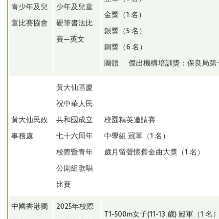
青少年及兒
少年及兒童
金獎（1 名）
童比賽協會
硬筆書法比
銀獎（5 名）
賽—英文
銅獎（6 名）
團體 傑出機構培訓獎：保良局
黃大仙區慶
祝中華人民
黃大仙民政
共和國成立
校園精英邀請賽
事務處
七十六周年
中學組 冠軍（1 名）
校際暨青年
歲月留聲懷舊金曲大獎（1
公開組歌唱
比賽
中國香港獨
2025年校際
T1-500m女子(11-13 歲) 殿軍（1 