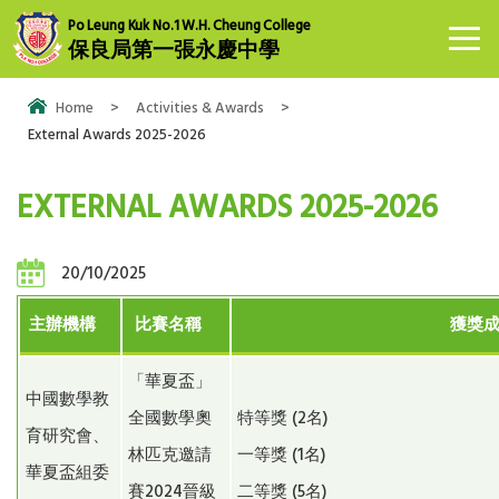
Po Leung Kuk No.1 W.H. Cheung College
保良局第一張永慶中學
Home
>
Activities & Awards
>
External Awards 2025-2026
EXTERNAL AWARDS 2025-2026
20/10/2025
主辦機構
比賽名稱
獲獎
「華夏盃」
中國數學教
全國數學奧
特等獎 (2名)
育研究會、
林匹克邀請
一等獎 (1名)
華夏盃組委
賽2024晉級
二等獎 (5名)