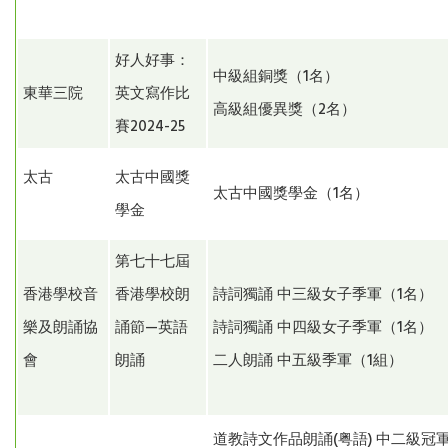
好人好事：
中級組銅獎（1名）
東華三院
英文寫作比
高級組優異獎（2名）
賽2024-25
太古
太古中國獎
太古中國獎學金（1名）
學金
第七十七屆
香港學校音
香港學校朗
詩詞獨誦 中三級女子季軍（1名）
樂及朗誦協
誦節—英語
詩詞獨誦 中四級女子季軍（1名）
會
朗誦
二人朗誦 中五級季軍（1組）
道教詩文作品朗誦(粤語) 中二級冠