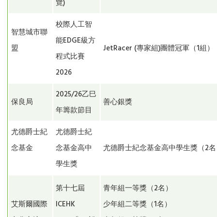
覽)
校際人工智
智慧城市聯
能EDGE級方
盟
JetRacer (專家組)團體冠軍（1組）
程式比賽
2026
2025/26乙巳
保良局
善心銀獎
年籌款節目
尤德爵士紀
尤德爵士紀
念基金
念基金高中
尤德爵士紀念基金高中學生獎（2名
學生獎
第十七屆
青年組一等獎（2名）
艾斯爾國際
ICEHK
少年組二等獎（1名）