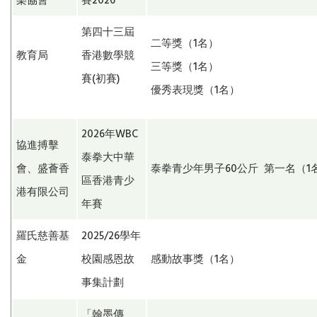
樂協會
賽2026
第四十三屆
二等獎（1名）
教育局
香港數學競
三等獎（1名）
賽(初賽)
優秀表現獎（1名）
2026年WBC
協進搏擊
泰拳大中華
會、盛薈香
泰拳青少年男子60公斤 第一名（
區香港青少
港有限公司
年賽
羅氏慈善基
2025/26學年
金
校園感恩故
感動故事獎（1名）
事集計劃
「翰墨傳