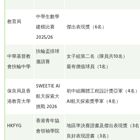
中學生數學
教育局
建模比賽
傑出表現獎（6名）
2025/26
扶輪盃排球
中華基督教
女子組第二名（隊員共10名）
邀請賽
會扶輪中學
最有價值球員（1名）
SWEETIE AI
保良局及香
初中組團體工程設計獎亞軍（4名）
航天探索大
港教育大學
AI航天探索獎季軍（4名）
挑戰 2026
香港青年協
HKFYG
地區準決賽證書及傑出表現獎（3
會領袖學院
良好表現證書（3名）