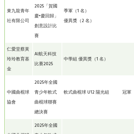
2025「賀國
東九龍青年
季軍（1 名）
慶•慶回歸」
社有限公司
優異獎（2 名）
創意設計比
賽
仁愛堂蔡黃
AI航天科技
玲玲教育基
中學組 優異獎（1 名）
比賽2025
金
2025年全國
中國曲棍球
青少年軟式
軟式曲棍球 U12 陽光組 冠軍（
協會
曲棍球聯賽
總決賽
2025年全國