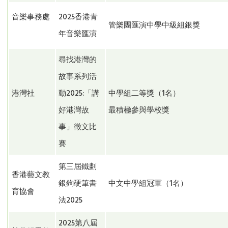
音樂事務處
2025香港青
管樂團匯演中學中級組銀獎
年音樂匯演
尋找港灣的
故事系列活
港灣社
動2025:「講
中學組二等獎（1名）
好港灣故
最積極參與學校獎
事」徵文比
賽
第三屆鐵劃
香港藝文教
銀鉤硬筆書
中文中學組冠軍（1名）
育協會
法2025
2025第八屆