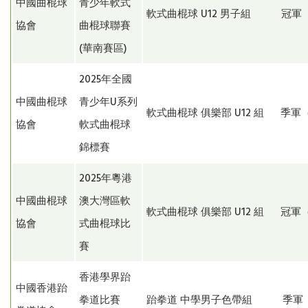
中國曲棍球
青少年軟式
軟式曲棍球 U12 男子組 冠軍（
協會
曲棍球聯賽
(華南賽區)
2025年全國
中國曲棍球
青少年U系列
軟式曲棍球 俱樂部 U12 組 季軍
協會
軟式曲棍球
錦標賽
2025年粵港
中國曲棍球
澳大灣區軟
軟式曲棍球 俱樂部 U12 組 冠軍
協會
式曲棍球比
賽
香港學界跆
中國香港跆
拳道比賽
跆拳道 中學男子色帶組 季軍（