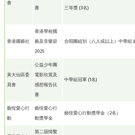
會
賽
三等獎 (3名)
香港學校國
香港國藝社
藝及音樂節
合唱團組別（八人或以上）中學組 
2025
公益少年團
黃大仙區委
電影欣賞及
中學組冠軍 (1名)
員會
感想報告比
賽
藝恆愛心行
藝恆愛心行
藝恆愛心行動獎學金（2名）
動
動獎學金
第二屆情繫