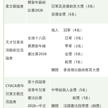
曆新年藝術
童文藝協會
亞軍及資優創意大獎（3名）
比賽2026
資優金獎（5名）
個人 冠軍（4名）
全港十八區
亞軍（3名）
天才兒童表
農曆新年繪
季軍（2名）
演藝術交流
畫比賽2026
金獎（5名）
協會
銀獎（1名）
團體 香港傑出藝術教育大獎
第十四屆香
CYACA青年
港青年兒童
中學組個人金獎（5名）
兒童文藝交
書法比賽
銀獎（1名）
流協會
2026—中文
團體 活躍書法指導獎（銅獎）