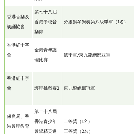
第七十八屆
香港音樂及
香港學校音
分級鋼琴獨奏第八級季軍（1名）
朗誦協會
樂節
香港紅十字
全港青年護
會
總季軍/東九龍總部亞軍
理比賽
香港紅十字
會
護理挑戰賽2
東九龍總部冠軍
第二十八屆
保良局、香
香港青少年
二等獎（1名）
港數理教育
數學精英選
三等獎（2名）