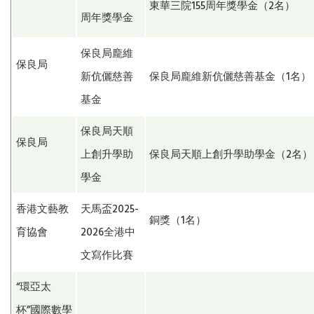
東華三院155周年獎學金（2名）
周年獎學金
保良局龐維
保良局
新伉儷慈善
保良局龐維新伉儷慈善基金（1名）
基金
保良局天順
保良局
上創升學助
保良局天順上創升學助學金（2名
學金
香港文藝教
天馬盃2025-
銅獎（1名）
育協會
2026全港中
文寫作比賽
“環亞太
杯”國際數學