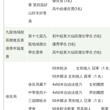
優良獎 (1名)
賽 第四屆好
高中組優良獎(1名)
山好水好香
港
九龍地域校
第十七屆九
初中組黃大仙區傑出學生 (1名)
長聯會及香
龍地域傑出
優秀學生 (1名)
港青年協進
學生選舉
高中組黃大仙區傑出學生 (1名)
會
50米蛙泳 女初個人 冠軍（1 名
50米蝶泳 女初個人 殿軍（1 名
保良局屬下
4x50米自由泳接力 女初團體
中學第四十
4x50米自由泳接力 男初團體
保良局
三屆聯校水
50米蝶泳 男初個人 亞軍（1 名
運會
50米蛙泳殿軍 男高個人 殿軍