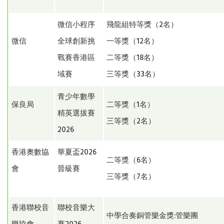
微信小程序
飛龍組特等獎（2名）
微信
全球創新挑
一等獎（12名）
戰賽香港區
二等獎（18名）
域賽
三等獎（33名）
青少年數學
保良局
二等獎（1名）
精英選拔賽
三等獎（2名）
2026
香港奧數協
華夏盃2026
二等獎（6名）
會
晉級賽
三等獎（7名）
香港聯校音
聯校音樂大
中學合奏銅管樂金獎:管樂團