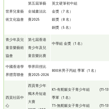
第五屆筆藝
英文硬筆初中組
世界兒童藝
全城書法比
金獎（7 名）
術文化協會
賽2025
銀獎（8 名）
銅獎（5 名）
青少年及兒
第七屆香港
中學組 金獎（1 名）
童音樂藝術
青少年及兒
協會
童音樂比賽
中國香港學
學界田徑比
800米男子丙組 季軍（1 名）
界體育聯會
賽2025-2026
西貢青少年
K1-有舵艇女子青少年組 (1
獨木舟短途
西貢社區中
季軍（1 名）
大賽
心
T1-無舵艇女子青少年組 (1