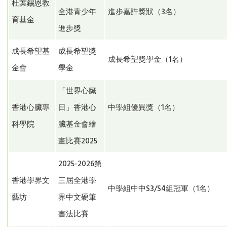
杜葉錫恩教
全港青少年
進步嘉許獎狀（3名）
育基金
進步獎
成長希望基
成長希望獎
成長希望獎學金（1名）
金會
學金
「世界心臟
香港心臟專
日」香港心
中學組優異獎（1名）
科學院
臟基金會繪
畫比賽2025
2025-2026第
香港學界文
三屆全港學
中學組中中S3/S4組冠軍（1名）
藝坊
界中文硬筆
書法比賽