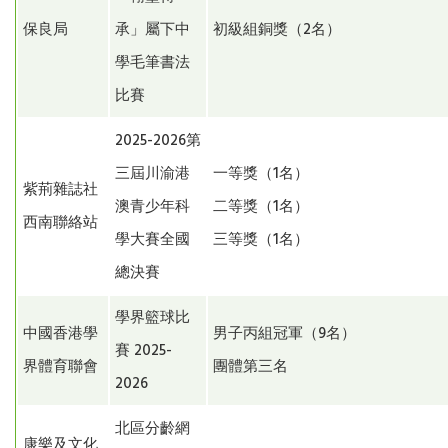
保良局
承」屬下中
初級組銅獎（2名）
學毛筆書法
比賽
2025-2026第
三屆川渝港
一等獎（1名）
紫荊雜誌社
澳青少年科
二等獎（1名）
西南聯絡站
學大賽全國
三等獎（1名）
總決賽
學界籃球比
中國香港學
男子丙組冠軍（9名）
賽 2025-
界體育聯會
團體第三名
2026
北區分齡網
康樂及文化