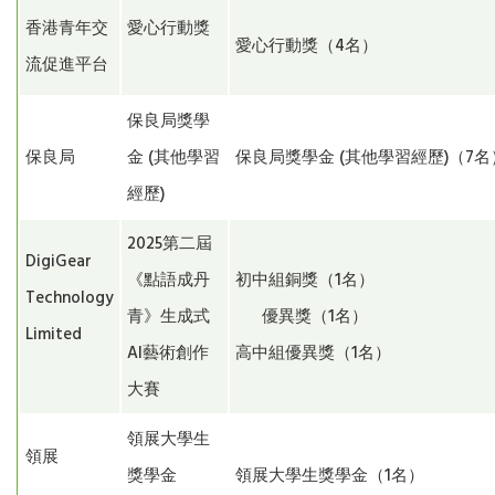
香港青年交
愛心行動獎
愛心行動獎（4名）
流促進平台
保良局獎學
保良局
金 (其他學習
保良局獎學金 (其他學習經歷)（7
經歷)
2025第二屆
DigiGear
《點語成丹
初中組銅獎（1名）
Technology
青》生成式
優異獎（1名）
Limited
AI藝術創作
高中組優異獎（1名）
大賽
領展大學生
領展
獎學金
領展大學生獎學金（1名）