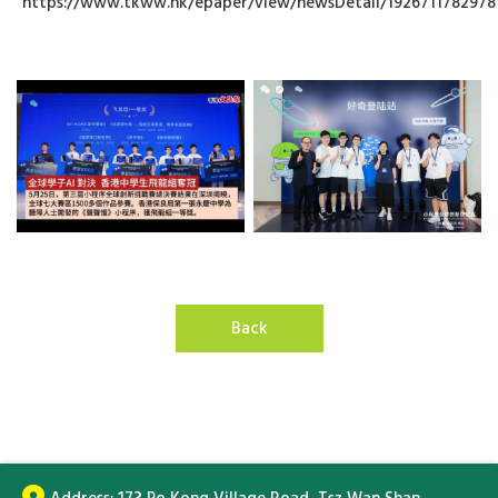
https://www.tkww.hk/epaper/view/newsDetail/1926711782978
Back