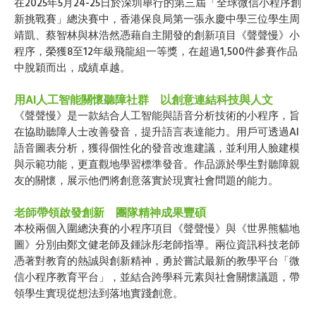
在2025年5月24-25日於深圳舉行的第三屆「全球微信小程序創
新挑戰賽」總決賽中，香港保良局第一張永慶中學三位學生周
靖凱、蔡智林與林浩然憑藉自主開發的創新項目《聲聲慢》小
程序，榮獲8至12年級飛龍組一等獎，在超過1,500件參賽作品
中脫穎而出，成績卓越。
用
AI
人工智能關懷聽障社群 以創意連結科技與人文
《聲聲慢》是一款結合人工智能與語音分析技術的小程序，旨
在協助聽障人士改善發音，提升語言表達能力。用戶可透過AI
語音圖表分析，獲得個性化的發音改進建議，並利用人臉建模
與示範功能，更直觀地學習標準發音。作品源於學生對聽障親
友的關懷，展示他們將創意落實於現實社會問題的能力。
老師帶領啟發創新 團隊精神成果豐碩
本校兩個入圍總決賽的小程序項目《聲聲慢》與《世界熊貓地
圖》分別由鄭文健老師及鍾詠彤老師指導。兩位資訊科技老師
憑著對教育的熱誠與創新精神，勇於嘗試最新的教學平台「微
信小程序教育平台」，並結合跨學科元素與社會關懷議題，帶
領學生實現從想法到落地實踐創意。