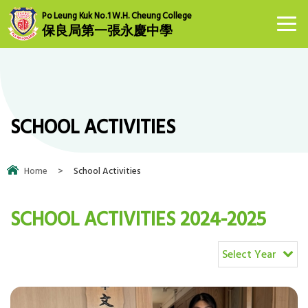
Po Leung Kuk No.1 W.H. Cheung College
保良局第一張永慶中學
SCHOOL ACTIVITIES
Home
>
School Activities
SCHOOL ACTIVITIES 2024-2025
Select Year