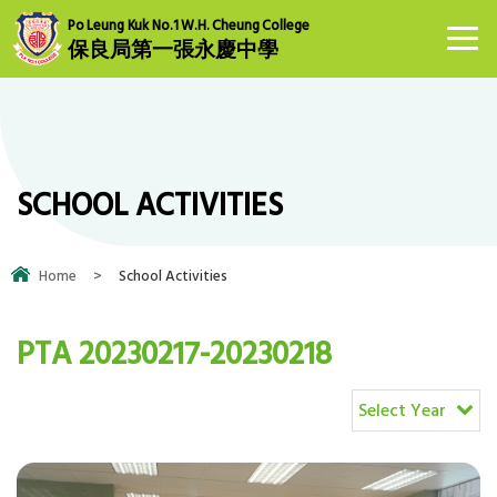
Po Leung Kuk No.1 W.H. Cheung College
保良局第一張永慶中學
SCHOOL ACTIVITIES
Home
>
School Activities
PTA 20230217-20230218
Select Year