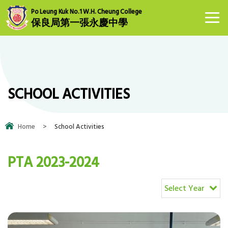
Po Leung Kuk No.1 W.H. Cheung College
保良局第一張永慶中學
SCHOOL ACTIVITIES
Home
>
School Activities
PTA 2023-2024
Select Year