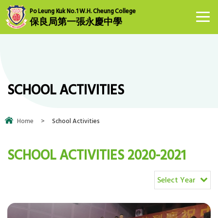
Po Leung Kuk No.1 W.H. Cheung College
保良局第一張永慶中學
SCHOOL ACTIVITIES
Home
>
School Activities
SCHOOL ACTIVITIES 2020-2021
Select Year