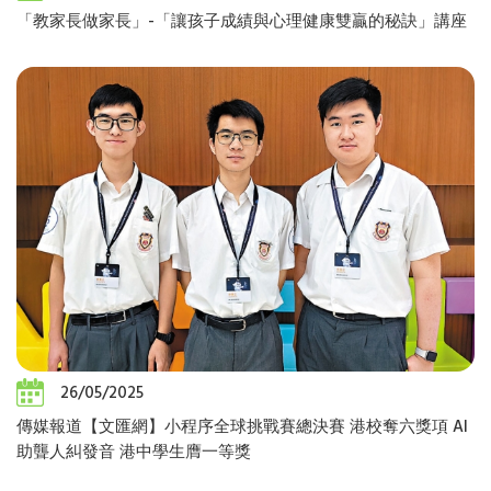
「教家長做家長」-「讓孩子成績與心理健康雙贏的秘訣」講座
26/05/2025
傳媒報道【文匯網】小程序全球挑戰賽總決賽 港校奪六獎項 AI
助聾人糾發音 港中學生膺一等獎