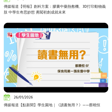
傳媒報道【明報】創科方案：膠囊中藥熱敷機、3D打印動物義
肢 中學生奇思妙想 勇闖初創成就未來
26/01/2026
傳媒報道【點新聞】學生園地｜《讀書無用？》——蔡曉恒