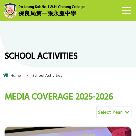
Po Leung Kuk No.1 W.H. Cheung College
保良局第一張永慶中學
SCHOOL ACTIVITIES
Home
>
School Activities
MEDIA COVERAGE 2025-2026
Select Year